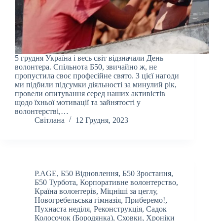
5 грудня Україна і весь світ відзначали День
волонтера. Спільнота Б50, звичайно ж, не
пропустила своє професійне свято. З цієї нагоди
ми підбили підсумки діяльності за минулий рік,
провели опитування серед наших активістів
щодо їхньої мотивації та зайнятості у
волонтерстві,…
Світлана
12 Грудня, 2023
P.AGE
,
Б50 Відновлення
,
Б50 Зростання
,
Б50 Турбота
,
Корпоративне волонтерство
,
Країна волонтерів
,
Міцніші за цеглу
,
Новогребельська гімназія
,
Приберемо!
,
Пухнаста неділя
,
Реконструкція
,
Садок
Колосочок (Бородянка)
,
Сховки
,
Хроніки