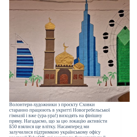
Волонтери-художники з проєкту Сховки
старанно працюють в укритті Новогребельської
гімназії і вже (ура-ура!) виходять на фінішну
пряму. Нагадаємо, що за цю локацію активісти
Б50 взялися ще влітку. Насамперед ми
залучилися підтримкою українському офісу