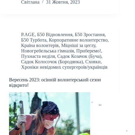
Світлана
31 Жовтня, 2023
P.AGE
,
Б50 Відновлення
,
Б50 Зростання
,
Б50 Турбота
,
Корпоративне волонтерство
,
Країна волонтерів
,
Міцніші за цеглу
,
Новогребельська гімназія
,
Приберемо!
,
Пухнаста неділя
,
Садок Козачок (Буча)
,
Садок Колосочок (Бородянка)
,
Сховки
,
Хроніки невідомих супергероїв/українців
Вересень 2023: осінній волонтерський сезон
відкрито!