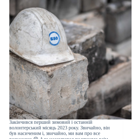
Закінчився перший зимовий і останній
волонтерський місяць 2023 року. Звичайно, він
був насиченим і, звичайно, ми вам про все