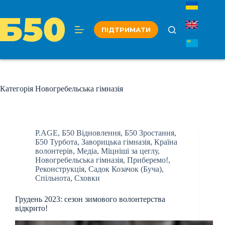
Перейти
до
вмісту
ПІДТРИМАТИ
Категорія
Новогребельська гімназія
P.AGE
,
Б50 Відновлення
,
Б50 Зростання
,
Б50 Турбота
,
Заворицька гімназія
,
Країна
волонтерів
,
Медіа
,
Міцніші за цеглу
,
Новогребельська гімназія
,
Приберемо!
,
Реконструкція
,
Садок Козачок (Буча)
,
Спільнота
,
Сховки
Грудень 2023: сезон зимового волонтерства
відкрито!