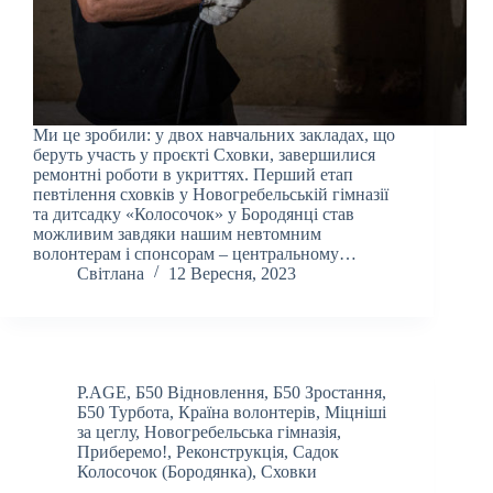
Ми це зробили: у двох навчальних закладах, що
беруть участь у проєкті Сховки, завершилися
ремонтні роботи в укриттях. Перший етап
певтілення сховків у Новогребельській гімназії
та дитсадку «Колосочок» у Бородянці став
можливим завдяки нашим невтомним
волонтерам і спонсорам – центральному…
Світлана
12 Вересня, 2023
P.AGE
,
Б50 Відновлення
,
Б50 Зростання
,
Б50 Турбота
,
Країна волонтерів
,
Міцніші
за цеглу
,
Новогребельська гімназія
,
Приберемо!
,
Реконструкція
,
Садок
Колосочок (Бородянка)
,
Сховки