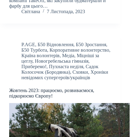
компанії TakeOff, які закупили будматеріали й
фарбу для цього…
Світлана
7 Листопада, 2023
P.AGE
,
Б50 Відновлення
,
Б50 Зростання
,
Б50 Турбота
,
Корпоративне волонтерство
,
Країна волонтерів
,
Медіа
,
Міцніші за
цеглу
,
Новогребельська гімназія
,
Приберемо!
,
Пухнаста неділя
,
Садок
Колосочок (Бородянка)
,
Сховки
,
Хроніки
невідомих супергероїв/українців
Жовтень 2023: працюємо, розвиваємося,
підкорюємо Європу!