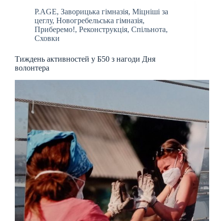
P.AGE
,
Заворицька гімназія
,
Міцніші за
цеглу
,
Новогребельська гімназія
,
Приберемо!
,
Реконструкція
,
Спільнота
,
Сховки
Тиждень активностей у Б50 з нагоди Дня
волонтера