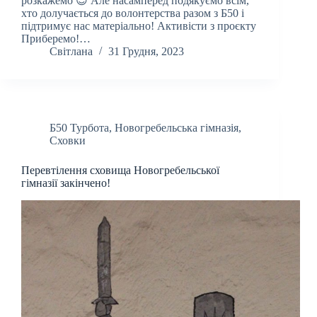
розкажемо 😊 Але насамперед подякуємо всім,
хто долучається до волонтерства разом з Б50 і
підтримує нас матеріально! Активісти з проєкту
Приберемо!…
Світлана
31 Грудня, 2023
Б50 Турбота
,
Новогребельська гімназія
,
Сховки
Перевтілення сховища Новогребельської
гімназії закінчено!