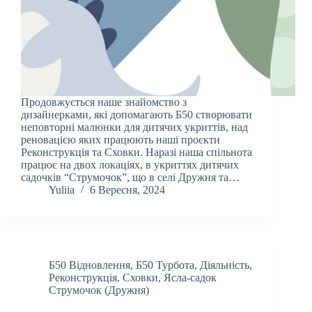
Продовжується наше знайомство з
дизайнерками, які допомагають Б50 створювати
неповторні малюнки для дитячих укриттів, над
реновацією яких працюють наші проєкти
Реконструкція та Сховки. Наразі наша спільнота
працює на двох локаціях, в укриттях дитячих
садочків “Струмочок”, що в селі Дружня та…
Yuliia
6 Вересня, 2024
Б50 Відновлення
,
Б50 Турбота
,
Діяльність
,
Реконструкція
,
Сховки
,
Ясла-садок
Струмочок (Дружня)