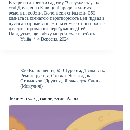
В укритті дитячого садочку “Струмочок”, що в
селі Дружня на Київщині продовжуються
ремонтні роботи. Волонтери спільноти Б50
кімната за кімнатою перетворюють цей підвал з
пустими сірими стінами на комфортний простір
для довготривалого перебування дітей.
Нагадуємо, що влітку ми розпочали роботу…
Yuliia
4 Вересня, 2024
Б50 Відновлення
,
Б50 Турбота
,
Діяльність
,
Реконструкція
,
Сховки
,
Ясла-садок
Струмочок (Дружня)
,
Ясла-садок Ялинка
(Микуличі)
Знайомство з дизайнерками: Аліна