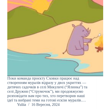
Поки команда проєкту Сховки працює над
створенням муралів відразу у двох укриттях —
дитячих садочків в селі Микуличі (“Ялинка”) та
селі Дружня (“Струмочок”), ми продовжуємо
розповідати вам про тих, хто перетворив наші
ідеї та вибрані теми на готові ескізи муралів.…
Yuliia
16 Вересня, 2024