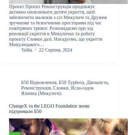
Проєкт Проєкт Реконструкція продовжує
активно оновлювати дитячі укриття, щоб
забезпечити малюків з сіл Микуличі та Дружня
зручними та безпечними просторами під час
повітряних тривог. Розповідаємо про хід
реновації укриття в Микуличах та роботу
проєкту Сховки далі. Нагадуємо, що укриття
Микулицького…
Yuliia
22 Серпня, 2024
Б50 Відновлення
,
Б50 Турбота
,
Діяльність
,
Реконструкція
,
Сховки
,
Ясла-садок
Ялинка (Микуличі)
ChangeX та the LEGO Foundation знову
підтримали Б50