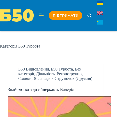
Перейти
до
вмісту
ПІДТРИМАТИ
Категорія
Б50 Турбота
Б50 Відновлення
,
Б50 Турбота
,
Без
категорії
,
Діяльність
,
Реконструкція
,
Сховки
,
Ясла-садок Струмочок (Дружня)
Знайомство з дизайнерками: Валерія