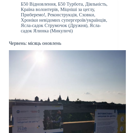
Б50 Відновлення
,
Б50 Турбота
,
Діяльність
,
Країна волонтерів
,
Міцніші за цеглу
,
Приберемо!
,
Реконструкція
,
Сховки
,
Хроніки невідомих супергероїв/українців
,
Ясла-садок Струмочок (Дружня)
,
Ясла-
садок Ялинка (Микуличі)
Червень: місяць оновлень