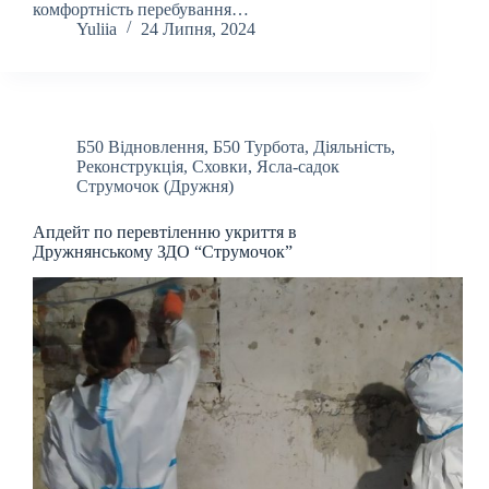
комфортність перебування…
Yuliia
24 Липня, 2024
Б50 Відновлення
,
Б50 Турбота
,
Діяльність
,
Реконструкція
,
Сховки
,
Ясла-садок
Струмочок (Дружня)
Апдейт по перевтіленню укриття в
Дружнянському ЗДО “Струмочок”