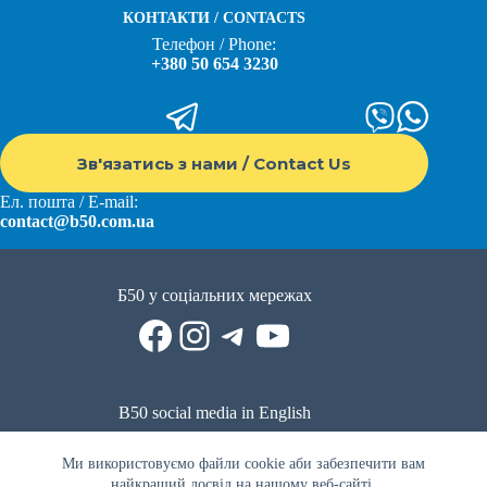
КОНТАКТИ / CONTACTS
Телефон / Phone:
+380 50 654 3230
Зв'язатись з нами / Contact Us
Ел. пошта / E-mail:
contact@b50.com.ua
Б50 у соціальних мережах
Facebook
Instagram
Telegram
YouTube
B50 social media in English
Reddit
Facebook
LinkedIn
YouTube
WhatsApp
Ми використовуємо файли cookie аби забезпечити вам
Політика приватності
|
Публічна оферта
|
Умови використання
найкращий досвід на нашому веб-сайті.