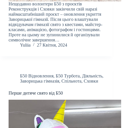
Нещодавно волонтери Б50 з проєктів
Реконструкція і Сховки закінчили свій наразі
наймасштабніший проєкт – оновлення укриття
Заворицької гімназії. Після цього влаштували
відвідувачам гімназії свято з квестами, майстер-
класами, анімацією, фотографом і гостинцями.
Проте на цьому не зупинилися й організували
символічне завершення…
Yuliia
27 Квітня, 2024
Б50 Відновлення
,
Б50 Турбота
,
Діяльність
,
Заворицька гімназія
,
Спільнота
,
Сховки
Перше дитяче свято від Б50