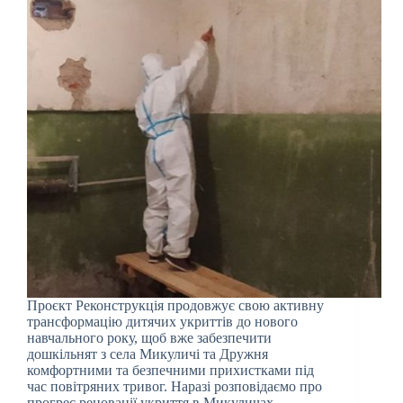
Проєкт Реконструкція продовжує свою активну
трансформацію дитячих укриттів до нового
навчального року, щоб вже забезпечити
дошкільнят з села Микуличі та Дружня
комфортними та безпечними прихистками під
час повітряних тривог. Наразі розповідаємо про
прогрес реновації укриття в Микуличах.