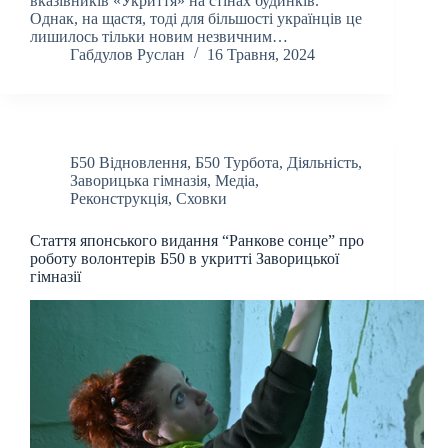
вказівників «Укриття» на стінах будинків.
Однак, на щастя, тоді для більшості українців це
лишилось тільки новим незвичним…
Габдулов Руслан
16 Травня, 2024
Б50 Відновлення
,
Б50 Турбота
,
Діяльність
,
Заворицька гімназія
,
Медіа
,
Реконструкція
,
Сховки
Стаття японського видання “Ранкове сонце” про
роботу волонтерів Б50 в укритті Заворицької
гімназії