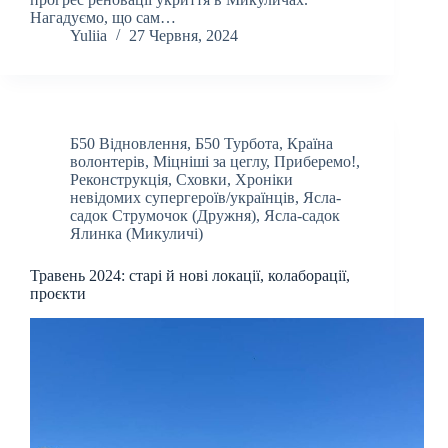
Нагадуємо, що сам…
Yuliia
27 Червня, 2024
Б50 Відновлення
,
Б50 Турбота
,
Країна
волонтерів
,
Міцніші за цеглу
,
Приберемо!
,
Реконструкція
,
Сховки
,
Хроніки
невідомих супергероїв/українців
,
Ясла-
садок Струмочок (Дружня)
,
Ясла-садок
Ялинка (Микуличі)
Травень 2024: старі й нові локації, колаборації,
проєкти