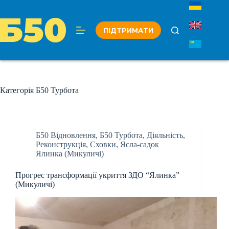
Перейти
до
вмісту
ПІДТРИМАТИ
Категорія
Б50 Турбота
Б50 Відновлення
,
Б50 Турбота
,
Діяльність
,
Реконструкція
,
Сховки
,
Ясла-садок
Ялинка (Микуличі)
Прогрес трансформації укриття ЗДО “Ялинка”
(Микуличі)