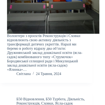
Волонтери з проєктів Реконструкція і Сховки
відновлюють свою активну діяльність з
трансформації дитячих укриттів. Наразі ми
беремо в роботу відразу два об’єкти:
Дружнянський заклад дошкільної освіти (ясла-
садок) комбінованого типу «Струмочок»
Бородянської селищної ради і Микулицький
заклад дошкільної освіти (ясла-садок)
«Ялинка»…
Світлана
24 Травня, 2024
Б50 Відновлення
,
Б50 Турбота
,
Діяльність
,
Реконструкція
,
Сховки
,
Ясла-садок