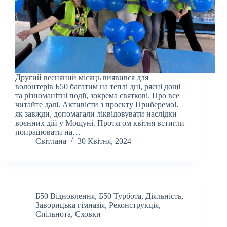
Другий весняний місяць виявився для
волонтерів Б50 багатим на теплі дні, рясні дощі
та різноманітні події, зокрема святкові. Про все
читайте далі. Активісти з проєкту Приберемо!,
як завжди, допомагали ліквідовувати наслідки
воєнних дій у Мощуні. Протягом квітня встигли
попрацювати на…
Світлана
30 Квітня, 2024
Б50 Відновлення
,
Б50 Турбота
,
Діяльність
,
Заворицька гімназія
,
Реконструкція
,
Спільнота
,
Сховки