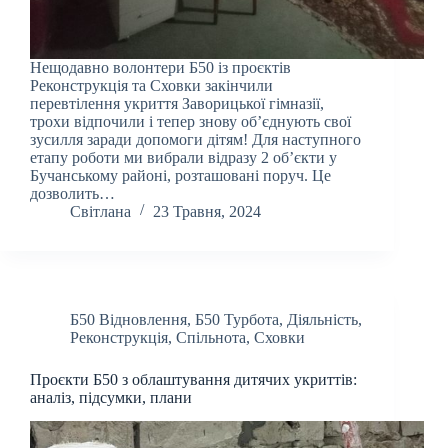
Нещодавно волонтери Б50 із проєктів
Реконструкція та Сховки закінчили
перевтілення укриття Заворицької гімназії,
трохи відпочили і тепер знову об’єднують свої
зусилля заради допомоги дітям! Для наступного
етапу роботи ми вибрали відразу 2 об’єкти у
Бучанському районі, розташовані поруч. Це
дозволить…
Світлана
23 Травня, 2024
Б50 Відновлення
,
Б50 Турбота
,
Діяльність
,
Реконструкція
,
Спільнота
,
Сховки
Проєкти Б50 з облаштування дитячих укриттів:
аналіз, підсумки, плани