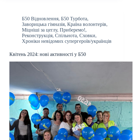
Б50 Відновлення
,
Б50 Турбота
,
Заворицька гімназія
,
Країна волонтерів
,
Міцніші за цеглу
,
Приберемо!
,
Реконструкція
,
Спільнота
,
Сховки
,
Хроніки невідомих супергероїв/українців
Квітень 2024: нові активності у Б50