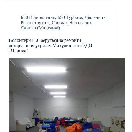
Б50 Відновлення
,
Б50 Турбота
,
Діяльність
,
Реконструкція
,
Сховки
,
Ясла-садок
Ялинка (Микуличі)
Волонтери Б50 беруться за ремонт і
декорування укриття Микулицького ЗДО
“Ялинка”