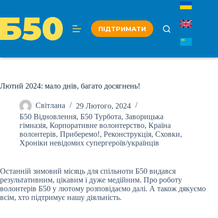
Перейти
до
вмісту
ПІДТРИМАТИ
Лютий 2024: мало днів, багато досягнень!
Світлана
29 Лютого, 2024
Б50 Відновлення
,
Б50 Турбота
,
Заворицька
гімназія
,
Корпоративне волонтерство
,
Країна
волонтерів
,
Приберемо!
,
Реконструкція
,
Сховки
,
Хроніки невідомих супергероїв/українців
Останній зимовий місяць для спільноти Б50 видався
результативним, цікавим і дуже медійним. Про роботу
волонтерів Б50 у лютому розповідаємо далі. А також дякуємо
всім, хто підтримує нашу діяльність.