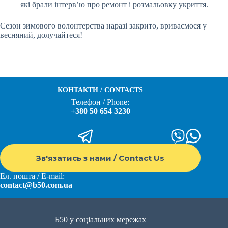
які брали інтерв’ю про ремонт і розмальовку укриття.
Сезон зимового волонтерства наразі закрито, вриваємося у
весняний, долучайтеся!
КОНТАКТИ / CONTACTS
Телефон / Phone:
+380 50 654 3230
Зв'язатись з нами / Contact Us
Ел. пошта / E-mail:
contact@b50.com.ua
Б50 у соціальних мережах