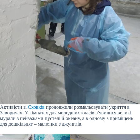
Активісти зі
Сховків
продовжили розмальовувати укриття в
Заворичах. У кімнатах для молодших класів з’явилися великі
мурали з пейзажами пустелі й океану, а в одному з приміщень
для дошкільнят – малюнки з джунглів.