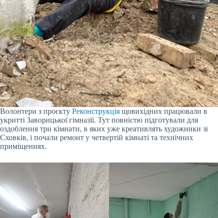
Волонтери з проєкту
Реконструкція
щовихідних працювали в
укритті Заворицької гімназії. Тут повністю підготували для
оздоблення три кімнати, в яких уже креативлять художники зі
Сховків, і почали ремонт у четвертій кімнаті та технічних
приміщеннях.