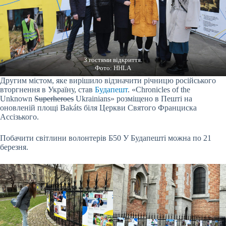
З гостями відкриття.
Фото: HHLA
Другим містом, яке вирішило відзначити річницю російського
вторгнення в Україну, став
Будапешт
. «Chronicles of the
Unknown
Superheroes
Ukrainians» розміщено в Пешті на
оновленій площі Bakáts біля Церкви Святого Франциска
Ассізького.
Побачити світлини волонтерів Б50 У Будапешті можна по 21
березня.