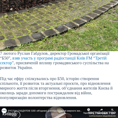
7 лютого Руслан Габдулов, директор Громадської організації
“Б50”,
взяв участь у програмі радіостанції Київ FM “Третій
сектор”
, присвяченій впливу громадянського суспільства на
розвиток України.
Під час ефіру спілкувались про Б50, історію створення
спільноти, її розвиток та актуальні проєкти, про відновлення
мирного життя після вторгнення, об’єднання жителів Києва й
околиць заради допомоги постраждалим від війни,
популяризацію волонтерства відновлення.