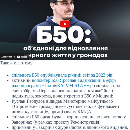
Також у лютому:
спільнота Б50 опублікувала річний звіт за 2023 рік
;
активний
волонтер Б50 Ярослав Гадзінський в ефірі
радіопрограми «ПоезіяKYIVMISTAH»
розповідав про
свою збірку «Перекопане», на написання якої його
надихнуло, зокрема, волонтерство з Б50 у Мощуні;
Руслан Габдулов відвідав Майстерню майбутнього
«Спроможне громадянське суспільство, як фундамент
розвитку столиці», організовану КМДА;
спільнота Б50 організувала корпоративне волонтерство у
Заворичах (у рамках проєкту Реконструкція);
приймали у Заворичах журналістів із японського видання,