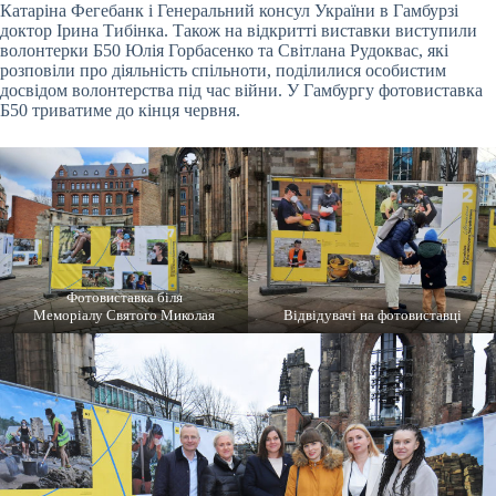
Катаріна Фегебанк і Генеральний консул України в Гамбурзі
доктор Ірина Тибінка. Також на відкритті виставки виступили
волонтерки Б50 Юлія Горбасенко та Світлана Рудоквас, які
розповіли про діяльність спільноти, поділилися особистим
досвідом волонтерства під час війни. У Гамбургу фотовиставка
Б50 триватиме до кінця червня.
Фотовиставка біля
Меморіалу Святого Миколая
Відвідувачі на фотовиставці