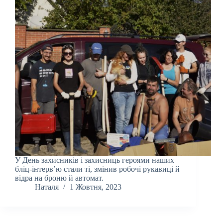
У День захисників і захисниць героями наших
бліц-інтерв’ю стали ті, змінив робочі рукавиці й
відра на броню й автомат.
Наталя
1 Жовтня, 2023