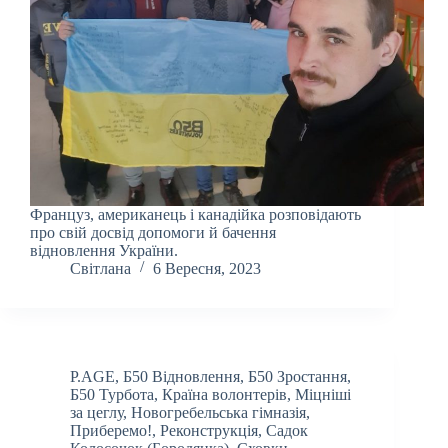
Француз, американець і канадійка розповідають
про свій досвід допомоги й бачення
відновлення України.
Світлана
6 Вересня, 2023
P.AGE
,
Б50 Відновлення
,
Б50 Зростання
,
Б50 Турбота
,
Країна волонтерів
,
Міцніші
за цеглу
,
Новогребельська гімназія
,
Приберемо!
,
Реконструкція
,
Садок