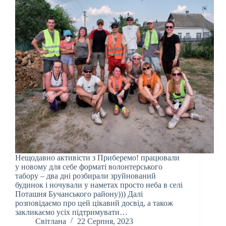
Нещодавно активісти з Приберемо! працювали
у новому для себе форматі волонтерського
табору – два дні розбирали зруйнований
будинок і ночували у наметах просто неба в селі
Поташня Бучанського району))) Далі
розповідаємо про цей цікавий досвід, а також
закликаємо усіх підтримувати…
Світлана
22 Серпня, 2023