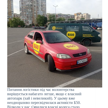
Питання логістики під час волонтерства
вирішується набагато легше, якщо є власний
автопарк (хай і невеликий). У цьому вже
неодноразово пересвідчилася активісти Б50.
Відколи у нас з’явилися власні колеса стало