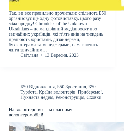
Так, ви все правильно прочитали: спільнота Б50
організовує ще одну фотовиставку, цього разу
міжнародну! Chronicles of the Unknown
Ukrainians – це мандрівний медіапроєкт про
звичайних українців, які п’ять днів на тиждень
працюють юристами, дизайнерами,
бухгалтерами та менеджерами, намагаючись
жити звичайним…
Світлана
13 Вересня, 2023
Б50 Відновлення
,
Б50 Зростання
,
Б50
Турбота
,
Країна волонтерів
,
Приберемо!
,
Пухнаста неділя
,
Реконструкція
,
Сховки
На волонтерство – на власному
волонтеромобілі!