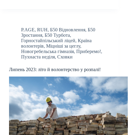
P.AGE
,
RUH
,
Б50 Відновлення
,
Б50
Зростання
,
Б50 Турбота
,
Горностайпільський ліцей
,
Країна
волонтерів
,
Міцніші за цеглу
,
Новогребельська гімназія
,
Приберемо!
,
Пухнаста неділя
,
Сховки
Липень 2023: літо й волонтерство у розпалі!