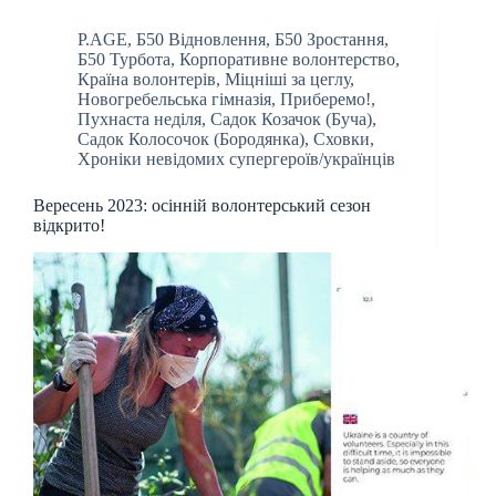
P.AGE
,
Б50 Відновлення
,
Б50 Зростання
,
Б50 Турбота
,
Корпоративне волонтерство
,
Країна волонтерів
,
Міцніші за цеглу
,
Новогребельська гімназія
,
Приберемо!
,
Пухнаста неділя
,
Садок Козачок (Буча)
,
Садок Колосочок (Бородянка)
,
Сховки
,
Хроніки невідомих супергероїв/українців
Вересень 2023: осінній волонтерський сезон
відкрито!