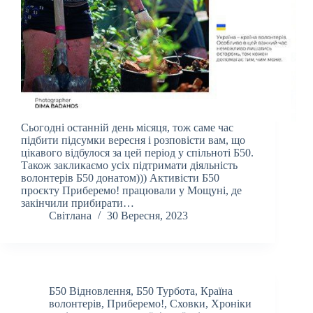
Сьогодні останній день місяця, тож саме час
підбити підсумки вересня і розповісти вам, що
цікавого відбулося за цей період у спільноті Б50.
Також закликаємо усіх підтримати діяльність
волонтерів Б50 донатом))) Активісти Б50
проєкту Приберемо! працювали у Мощуні, де
закінчили прибирати…
Світлана
30 Вересня, 2023
Б50 Відновлення
,
Б50 Турбота
,
Країна
волонтерів
,
Приберемо!
,
Сховки
,
Хроніки