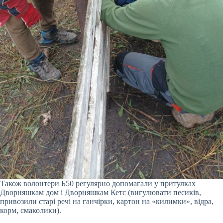
Також волонтери Б50 регулярно допомагали у притулках
Дворняшкам дом і Дворняшкам Кетс (вигулювати песиків,
привозили старі речі на ганчірки, картон на «килимки», відра,
корм, смаколики).