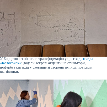
У Бородянці закінчили трансформацію укриття
дитсадка
«Колосочок»
: додали яскраві акценти на стіни-гори,
пофарбували вхід у сховище зі сторони вулиці, повісили
вказівники.