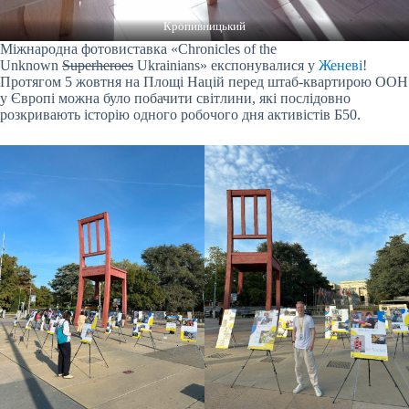
Кропивницький
Міжнародна фотовиставка «Chronicles of the
Unknown
Superheroes
Ukrainians» експонувалися у
Женеві
!
Протягом 5 жовтня на Площі Націй перед штаб-квартирою ООН
у Європі можна було побачити світлини, які послідовно
розкривають історію одного робочого дня активістів Б50.