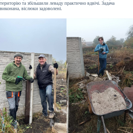
територію та збільшили леваду практично вдвічі. Задача
виконана, віслюки задоволені.