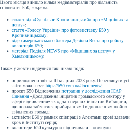
Цього місяця вийшло кілька медіаматеріалів про діяльність
спільноти Б50, зокрема:
сюжет від «Суспільне Кропивницький» про «Міцніших за
цеглу»
;
стаття «Голосу України» про фотовиставку Б50 у
Кропивницькому
;
відео американського блогера Девіона Веста про роботу
волонтерів Б50
;
матеріал Поділля NEWS про «Міцніших за цеглу» у
Хмельницькому
.
Також у жовтні відбулися такі цікаві події:
оприлюднено звіт за ІІІ квартал 2023 року. Переглянути усі
звіти можна тут:
https://b50.com.ua/documents/
;
проєкт Б50 Відновлення
потрапив у дослідження ІСАР
Єднання
«Дослідження ініціатив громадського сектору у
сфері відновлення» як одна з перших ініціатив Київщини,
що почала займатися прибиранням і відновленням щойно
звільнених громад;
активісти Б50 у рамках співпраці з Агентами крові здавали
кров в Інституті серця;
волонтери Б50 культурно відпочивали – оглянули