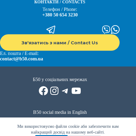
КОНТАКТИ / CONTACTS
Телефон / Phone:
+380 50 654 3230
Зв'язатись з нами / Contact Us
Ел. пошта / E-mail:
contact@b50.com.ua
Б50 у соціальних мережах
Facebook
Instagram
Telegram
YouTube
B50 social media in English
Reddit
Facebook
LinkedIn
YouTube
WhatsApp
Ми використовуємо файли cookie аби забезпечити вам
Політика приватності
|
Публічна оферта
|
Умови використання
найкращий досвід на нашому веб-сайті.