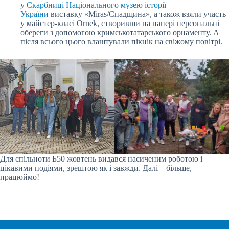
у
Скарбниці Національного музею історії
України
виставку «Miras/Спадщина», а також взяли участь
у майстер-класі Ornek, створивши на папері персональні
обереги з допомогою кримськотатарського орнаменту. А
після всього цього влаштували пікнік на свіжому повітрі.
Для спільноти Б50 жовтень видався насиченим роботою і
цікавими подіями, зрештою як і завжди. Далі – більше,
працюймо!