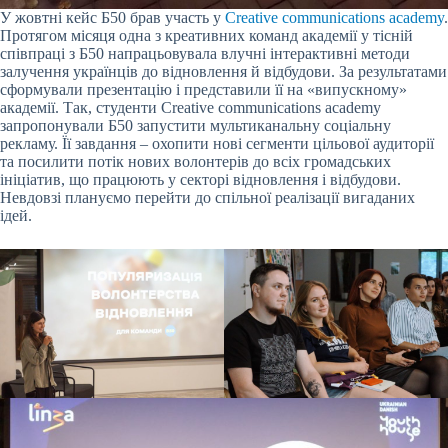
У жовтні кейс Б50 брав участь у
Creative communications academy
.
Протягом місяця одна з креативних команд академії у тісній
співпраці з Б50 напрацьовувала влучні інтерактивні методи
залучення українців до відновлення й відбудови. За результатами
сформували презентацію і представили її на «випускному»
академії. Так, студенти Creative communications academy
запропонували Б50 запустити мультиканальну соціальну
рекламу. Її завдання – охопити нові сегменти цільової аудиторії
та посилити потік нових волонтерів до всіх громадських
ініціатив, що працюють у секторі відновлення і відбудови.
Невдовзі плануємо перейти до спільної реалізації вигаданих
ідей.