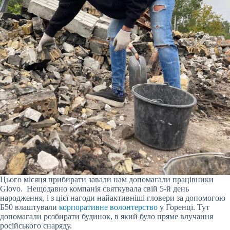
Цього місяця прибирати завали нам допомагали працівники
Glovo. Нещодавно компанія святкувала свій 5-й день
народження, і з цієї нагоди найактивніші гловери за допомогою
Б50 влаштували
корпоративне волонтерство
у Горенці. Тут
допомагали розбирати будинок, в який було пряме влучання
російського снаряду.