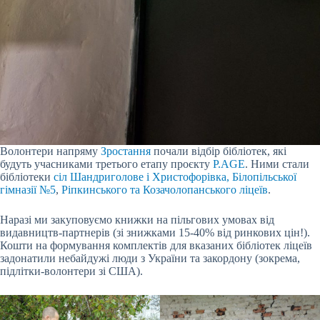
Волонтери напряму
Зростання
почали відбір бібліотек, які
будуть учасниками третього етапу проєкту
P.AGE
. Ними стали
бібліотеки
сіл Шандриголове і Христофорівка, Білопільської
гімназії №5
,
Ріпкинського та Козачолопанського ліцеїв
.
Наразі ми закуповуємо книжки на пільгових умовах від
видавництв-партнерів (зі знижками 15-40% від ринкових цін!).
Кошти на формування комплектів для вказаних бібліотек ліцеїв
задонатили небайдужі люди з України та закордону (зокрема,
підлітки-волонтери зі США).