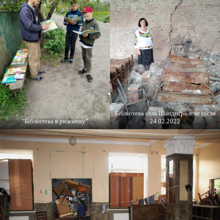
Бібліотека села Шандигрилове після
“Бібліотека в рюкзачку”
24.02.2022