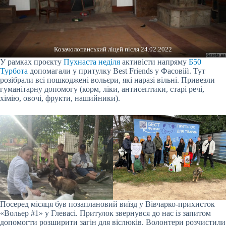
Козачолопанський ліцей після 24.02.2022
У рамках проєкту
Пухнаста неділя
активісти напряму
Б50
Турбота
допомагали у притулку Best Friends у Фасовій. Тут
розібрали всі пошкоджені вольєри, які наразі вільні. Привезли
гуманітарну допомогу (корм, ліки, антисептики, старі речі,
хімію, овочі, фрукти, нашийники).
Посеред місяця був позаплановий виїзд у Вівчарко-прихисток
«Вольер #1» у Глевасі. Притулок звернувся до нас із запитом
допомогти розширити загін для віслюків. Волонтери розчистили