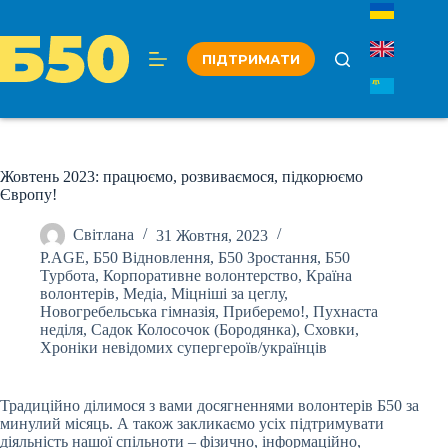
Перейти
до
вмісту
ПІДТРИМАТИ
Жовтень 2023: працюємо, розвиваємося, підкорюємо
Європу!
Світлана
31 Жовтня, 2023
P.AGE
,
Б50 Відновлення
,
Б50 Зростання
,
Б50
Турбота
,
Корпоративне волонтерство
,
Країна
волонтерів
,
Медіа
,
Міцніші за цеглу
,
Новогребельська гімназія
,
Приберемо!
,
Пухнаста
неділя
,
Садок Колосочок (Бородянка)
,
Сховки
,
Хроніки невідомих супергероїв/українців
Традиційно ділимося з вами досягненнями волонтерів Б50 за
минулий місяць. А також закликаємо усіх підтримувати
діяльність нашої спільноти – фізично, інформаційно,