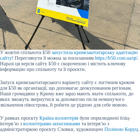
У жовтні спільнота Б50
запустила кримськотатарську адаптацію
сайту
! Переглянути її можна за посиланням
https://b50.com.ua/qt/
.
Наразі ця версія сайту Б50 є скороченою і містить ключову
інформацію про спільноту та її проєкти.
Запуск кримськотатарського варіанту сайту є логічним кроком
для Б50 як організації, що допомагає деокупованим регіонам.
Наші громадяни у Криму вже зараз мають знати спільноти, до
яких зможуть звернутися за допомогою після неминучого
звільнення півострова, й робити це рідною для себе мовою.
У рамках проєкту
Країна волонтерів
були оприлюднені бліц-
інтерв’ю з
волонтерами-захисниками
та інтерв’ю з
адміністраторкою проєкту Сховки, художницею
Поліною Коруц
.