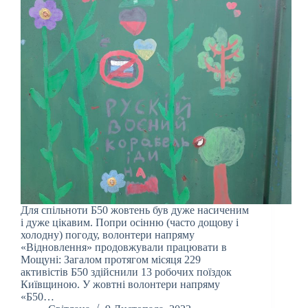
Для спільноти Б50 жовтень був дуже насиченим
і дуже цікавим. Попри осінню (часто дощову і
холодну) погоду, волонтери напряму
«Відновлення» продовжували працювати в
Мощуні: Загалом протягом місяця 229
активістів Б50 здійснили 13 робочих поїздок
Київщиною. У жовтні волонтери напряму
«Б50…