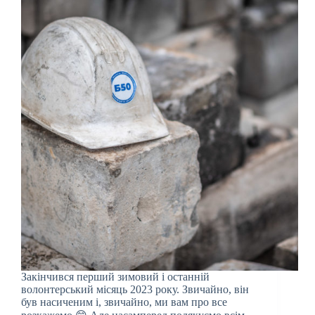
Закінчився перший зимовий і останній
волонтерський місяць 2023 року. Звичайно, він
був насиченим і, звичайно, ми вам про все