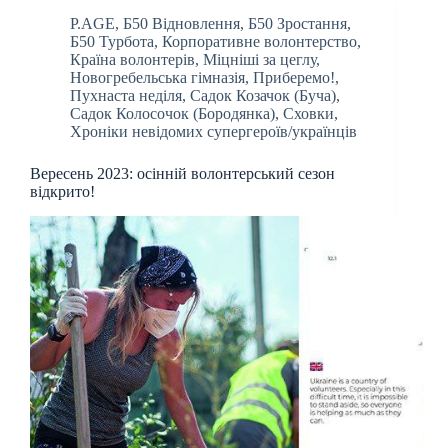
P.AGE
,
Б50 Відновлення
,
Б50 Зростання
,
Б50 Турбота
,
Корпоративне волонтерство
,
Країна волонтерів
,
Міцніші за цеглу
,
Новогребельська гімназія
,
Приберемо!
,
Пухнаста неділя
,
Садок Козачок (Буча)
,
Садок Колосочок (Бородянка)
,
Сховки
,
Хроніки невідомих супергероїв/українців
Вересень 2023: осінній волонтерський сезон
відкрито!