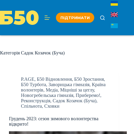
Перейти
до
вмісту
ПІДТРИМАТИ
Категорія
Садок Козачок (Буча)
P.AGE
,
Б50 Відновлення
,
Б50 Зростання
,
Б50 Турбота
,
Заворицька гімназія
,
Країна
волонтерів
,
Медіа
,
Міцніші за цеглу
,
Новогребельська гімназія
,
Приберемо!
,
Реконструкція
,
Садок Козачок (Буча)
,
Спільнота
,
Сховки
Грудень 2023: сезон зимового волонтерства
відкрито!