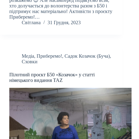
розкажемо 😊 Але насамперед подякуємо всім,
хто долучається до волонтерства разом з Б50 і
підтримує нас матеріально! Активісти з проєкту
Приберемо!…
Світлана
31 Грудня, 2023
Медіа
,
Приберемо!
,
Садок Козачок (Буча)
,
Сховки
Пілотний проєкт Б50 «Козачок» у статті
німецького видання TAZ