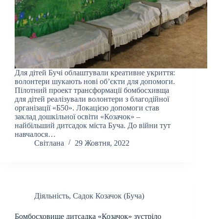
Для дітей Бучі облаштували креативне укриття:
волонтери шукають нові об’єкти для допомоги.
Пілотний проект трансформації бомбосхивща
для дітей реалізували волонтери з благодійної
організації «Б50». Локацією допомоги став
заклад дошкільної освіти «Козачок» –
найбільший дитсадок міста Буча. До війни тут
навчалося…
Світлана
29 Жовтня, 2022
Діяльність
,
Садок Козачок (Буча)
Бомбосховище дитсадка «Козачок» зустріло